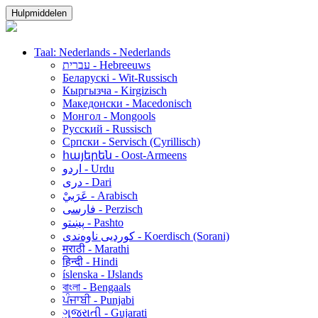
Hulpmiddelen
Taal: Nederlands - Nederlands
עברית - Hebreeuws
Беларускі - Wit-Russisch
Кыргызча - Kirgizisch
Македонски - Macedonisch
Монгол - Mongools
Русский - Russisch
Српски - Servisch (Cyrillisch)
հայերեն - Oost-Armeens
اردو - Urdu
دری - Dari
عَرَبيْ - Arabisch
فارسی - Perzisch
پښتو - Pashto
کوردیی ناوەندی - Koerdisch (Sorani)
मराठी - Marathi
हिन्दी - Hindi
íslenska - IJslands
বাংলা - Bengaals
ਪੰਜਾਬੀ - Punjabi
ગુજરાતી - Gujarati