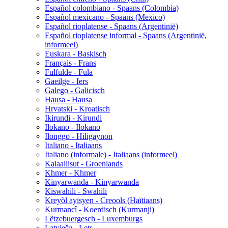
Español colombiano - Spaans (Colombia)
Español mexicano - Spaans (Mexico)
Español rioplatense - Spaans (Argentinië)
Español rioplatense informal - Spaans (Argentinië,
informeel)
Euskara - Baskisch
Français - Frans
Fulfulde - Fula
Gaeilge - Iers
Galego - Galicisch
Hausa - Hausa
Hrvatski - Kroatisch
Ikirundi - Kirundi
Ilokano - Ilokano
Ilonggo - Hiligaynon
Italiano - Italiaans
Italiano (informale) - Italiaans (informeel)
Kalaallisut - Groenlands
Khmer - Khmer
Kinyarwanda - Kinyarwanda
Kiswahili - Swahili
Kreyòl ayisyen - Creools (Haïtiaans)
Kurmancî - Koerdisch (Kurmanji)
Lëtzebuergesch - Luxemburgs
Latviešu - Lets