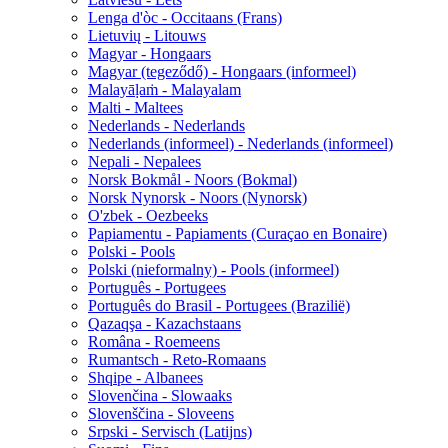
Lenga d'òc - Occitaans (Frans)
Lietuvių - Litouws
Magyar - Hongaars
Magyar (tegeződő) - Hongaars (informeel)
Malayāḷaṁ - Malayalam
Malti - Maltees
Nederlands - Nederlands
Nederlands (informeel) - Nederlands (informeel)
Nepali - Nepalees
Norsk Bokmål - Noors (Bokmal)
Norsk Nynorsk - Noors (Nynorsk)
O'zbek - Oezbeeks
Papiamentu - Papiaments (Curaçao en Bonaire)
Polski - Pools
Polski (nieformalny) - Pools (informeel)
Português - Portugees
Português do Brasil - Portugees (Brazilië)
Qazaqşa - Kazachstaans
Româna - Roemeens
Rumantsch - Reto-Romaans
Shqipe - Albanees
Slovenčina - Slowaaks
Slovenščina - Sloveens
Srpski - Servisch (Latijns)