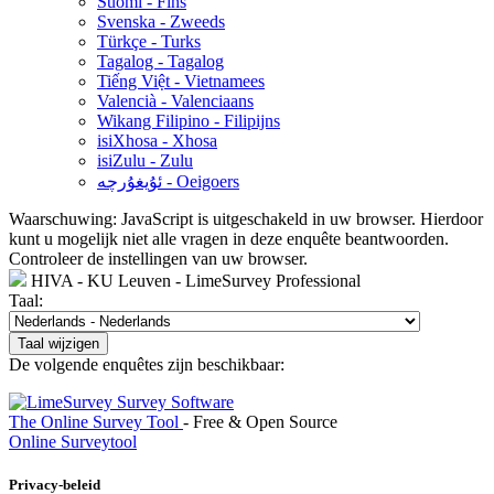
Suomi - Fins
Svenska - Zweeds
Türkçe - Turks
Tagalog - Tagalog
Tiếng Việt - Vietnamees
Valencià - Valenciaans
Wikang Filipino - Filipijns
isiXhosa - Xhosa
isiZulu - Zulu
ئۇيغۇرچە - Oeigoers
Waarschuwing: JavaScript is uitgeschakeld in uw browser. Hierdoor
kunt u mogelijk niet alle vragen in deze enquête beantwoorden.
Controleer de instellingen van uw browser.
HIVA - KU Leuven - LimeSurvey Professional
Taal:
Taal wijzigen
De volgende enquêtes zijn beschikbaar:
The Online Survey Tool
- Free & Open Source
Online Surveytool
Privacy-beleid