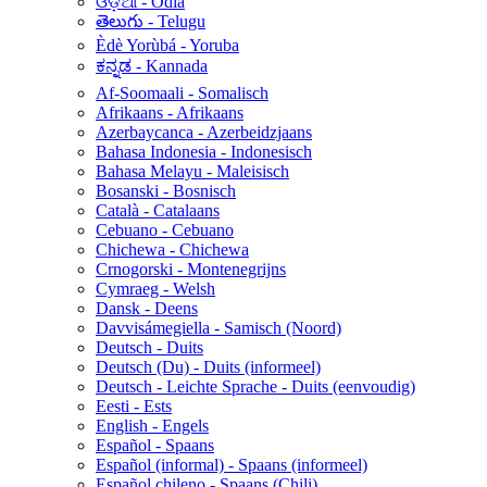
ଓଡ଼ିଆ - Odia
తెలుగు - Telugu
Èdè Yorùbá - Yoruba
ಕನ್ನಡ - Kannada
Af-Soomaali - Somalisch
Afrikaans - Afrikaans
Azerbaycanca - Azerbeidzjaans
Bahasa Indonesia - Indonesisch
Bahasa Melayu - Maleisisch
Bosanski - Bosnisch
Català - Catalaans
Cebuano - Cebuano
Chichewa - Chichewa
Crnogorski - Montenegrijns
Cymraeg - Welsh
Dansk - Deens
Davvisámegiella - Samisch (Noord)
Deutsch - Duits
Deutsch (Du) - Duits (informeel)
Deutsch - Leichte Sprache - Duits (eenvoudig)
Eesti - Ests
English - Engels
Español - Spaans
Español (informal) - Spaans (informeel)
Español chileno - Spaans (Chili)