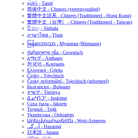
தமிழ் - Tamil
简体中文 - Chinees (vereenvoudigd)
繁體中文語系 - Chinees (Traditioneel - Hong Kong)
繁體中文（台灣） - Chinees (Traditioneel - Taiwan)
සිංහල - Sinhala
ภาษาไทย - Thais
မြန်မာဘာသာ - Myanmar (Birmaans)
ქართული ენა - Georgisch
አማርኛ - Amhaars
한국어 - Koreaans
Ελληνικά - Grieks
Česky - Tsjechisch
Česky neformální - Tsjechisch (informeel)
Български - Bulgaars
ትግርኛ - Tigrinya
ᐃᓄᒃᑎᑐᑦ - Inuktitut
Саха тыла - Jakoets
Тоҷикӣ - Tajik
Українська - Oekraïens
Արեւմտահայերէն - West-Armeens
آزرگی - Hazaragi
日本語 - Japans